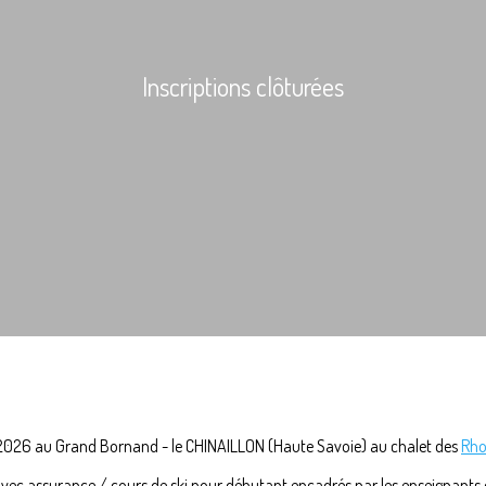
Inscriptions clôturées
 2026 au Grand Bornand - le CHINAILLON (Haute Savoie) au chalet des
Rho
avec assurance / cours de ski pour débutant encadrés par les enseignants