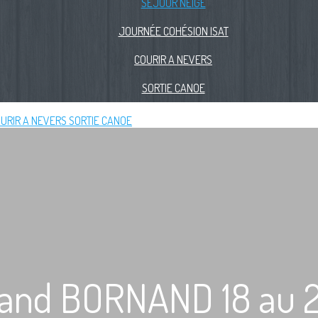
SÉJOUR NEIGE
JOURNÉE COHÉSION ISAT
COURIR A NEVERS
SORTIE CANOE
URIR A NEVERS
SORTIE CANOE
and BORNAND 18 au 