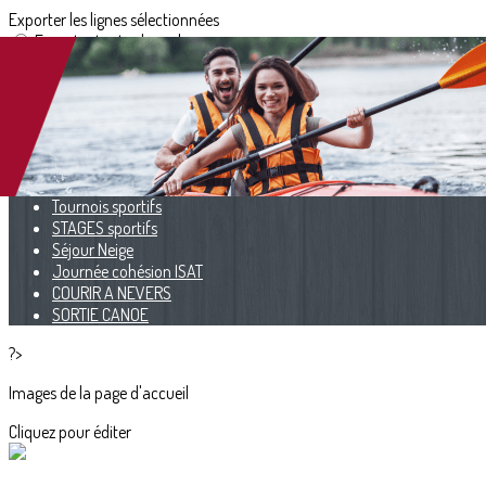
Exporter les lignes sélectionnées
Exporter toutes les colonnes
Exporter uniquement les colonnes affichées
Menu
<
>
Tournois sportifs
STAGES sportifs
Séjour Neige
Journée cohésion ISAT
COURIR A NEVERS
SORTIE CANOE
?>
Images de la page d'accueil
Cliquez pour éditer