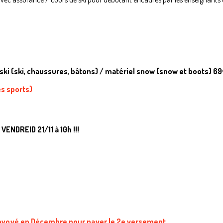
 ski (ski, chaussures, bâtons) / matériel snow (snow et boots) 6
es sports)
 VENDREID 21/11 à 10h !!!
a envoyé en Décembre pour payer le 2e versement.