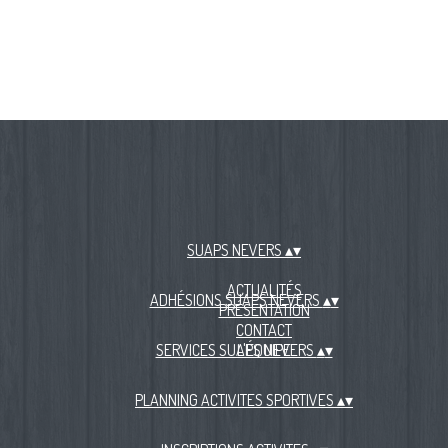
SUAPS NEVERS
▴
▾
ACTUALITÉS
ADHÉSIONS SUAPS NEVERS
▴
▾
PRÉSENTATION
CONTACT
SERVICES SUAPS NEVERS
L'ÉQUIPE
▴
▾
PLANNING ACTIVITES SPORTIVES
▴
▾