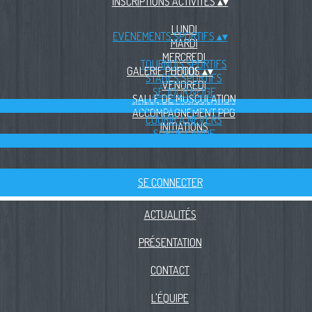
INSCRIPTIONS ACTIVITES
▴
▾
LUNDI
EVENEMENTS SPORTIFS
▴
▾
MARDI
MERCREDI
TOURNOIS SPORTIFS
GALERIE PHOTOS
JEUDI
▴
▾
STAGES SPORTIFS
VENDREDI
SÉJOUR NEIGE
SALLE DE MUSCULATION
JOURNÉE COHÉSION ISAT
ACCOMPAGNEMENT PPG
COURIR A NEVERS
INITIATIONS
SORTIE CANOE
SE CONNECTER
ACTUALITÉS
PRÉSENTATION
CONTACT
L'ÉQUIPE