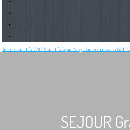
Tournois sportifs
STAGES sportifs
Séjour Neige
Journée cohésion ISAT
CO
SEJOUR Gr