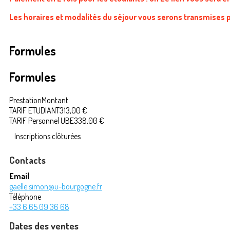
Les horaires et modalités du séjour vous serons transmises
Formules
Formules
Prestation
Montant
TARIF ETUDIANT
313,00 €
TARIF Personnel UBE
338,00 €
Inscriptions clôturées
Contacts
Email
gaelle.simon@u-bourgogne.fr
Téléphone
+33 6 65 09 36 68
Dates des ventes